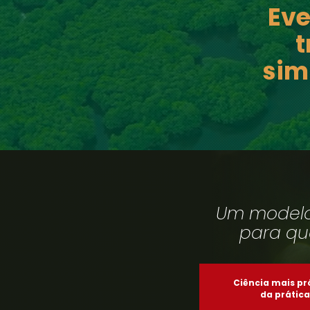
Ev
t
sim
Um modelo
para qu
Ciência mais p
da prática