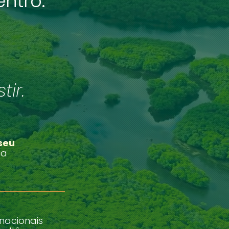
ntro.
ir.
 seu
ia
nacionais