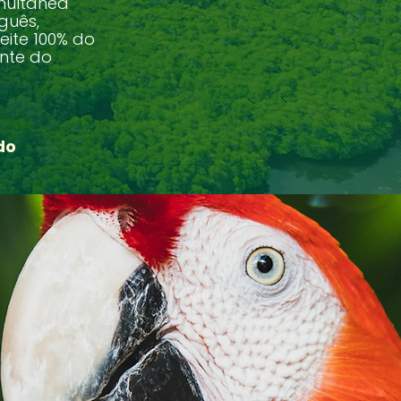
multânea
guês,
ite 100% do
nte do
do