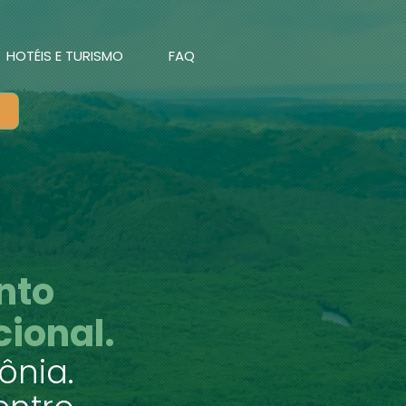
HOTÉIS E TURISMO
FAQ
nto
cional.
ônia.