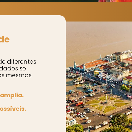
 de
de diferentes
lidades se
 os mesmos
 amplia.
ossíveis.