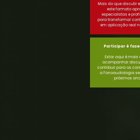
Mais do que discutir 
este formato ap
especialistas e prof
para transformar co
em aplicação real na
Participar é fazer
Estar aqui é mais
acompanhar discus
contribuir para os c
a Fonoaudiologia se
próximos ano