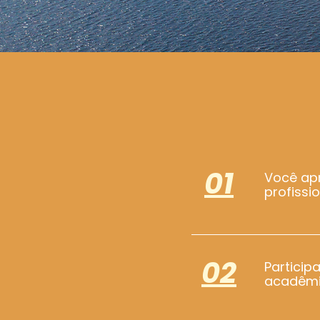
01
Você apr
profiss
02
Particip
acadêmic