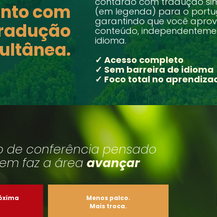
contarão com tradução si
ento com
(em legenda) para o portu
garantindo que você aprove
radução
conteúdo, independenteme
idioma.
ultânea.
✓ Acesso completo
✓ Sem barreira de idioma
✓ Foco total no aprendiza
 de conferência pensado
em faz a área
avançar
róxima
Menos palco.
Mais troca.