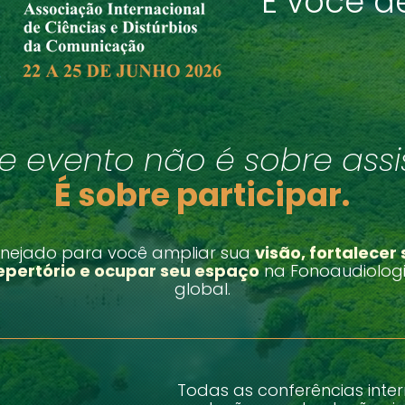
E você de
te evento não é sobre assist
É sobre participar.
anejado para você ampliar sua
visão, fortalecer
epertório e ocupar seu espaço
na Fonoaudiolog
global.
Todas as conferências inter