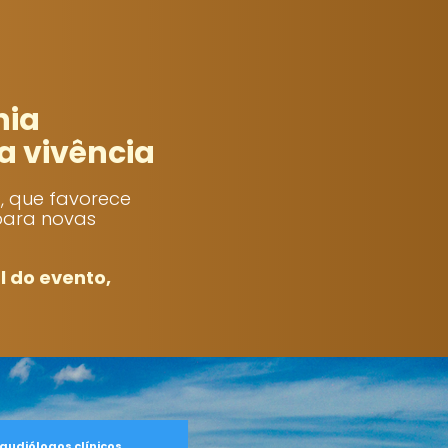
nia
a vivência
, que favorece
para novas
l do evento,
audiólogos clínicos