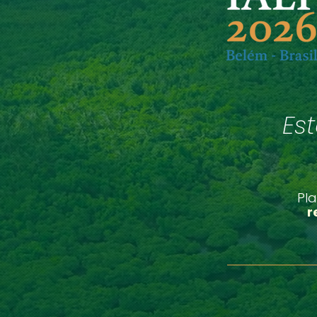
Es
Pl
r