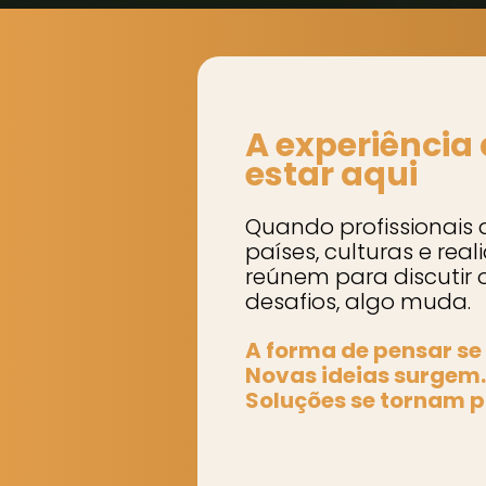
A experiência
estar aqui
Quando profissionais 
países, culturas e rea
reúnem para discutir
desafios, algo muda.
A forma de pensar se
Novas ideias surgem.
Soluções se tornam p