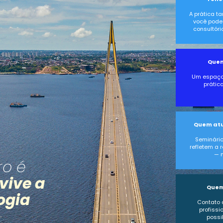
A prática t
você pode 
consultório
Quem
Um espaço 
prática
Quem atu
Seminário
refletem a 
— n
ro é
vive a
Quem
ogia
Contato 
profissi
possi