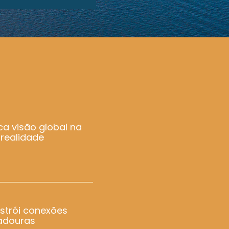
ca visão global na
 realidade
strói conexões
adouras