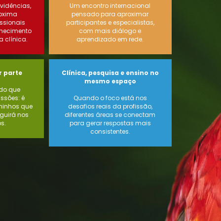
evidências,
Um encontro internacional
roxima
pensado para aproximar
issionais
participantes e especialistas,
nhecimento
com mais diálogo e
 clínica.
aprendizado em rede.
 parte​
Clínica, pesquisa e ensino no
mesmo espaço​
 do que
sões: é
Quando o foco está nos
aminhos que
desafios reais da profissão,
guirá nos
diferentes áreas se conectam
s.
para gerar respostas mais
consistentes.